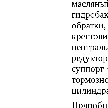
масляны
гидробак
обратки,
крестови
централь
редуктор
суппорт 
тормозно
цилиндра
Подробно