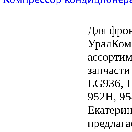
Для фро
УралКом
ассортим
запчасти
LG936, L
952H, 95
Екатерин
предлага