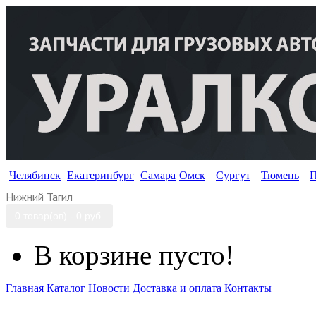
Челябинск
Екатеринбург
Самара
Омск
Сургут
Тюмень
П
Нижний Тагил
0 товар(ов) - 0 руб.
В корзине пусто!
Главная
Каталог
Новости
Доставка и оплата
Контакты