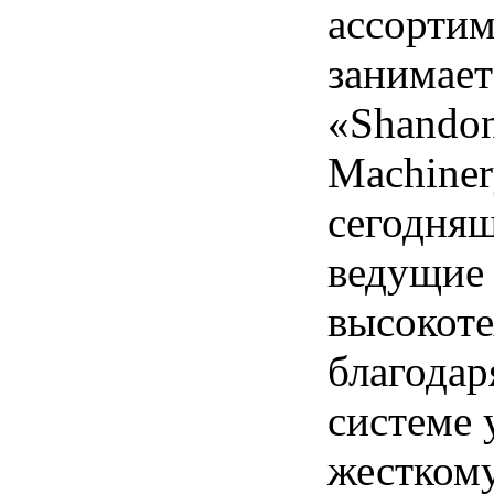
ассортим
занимает
«Shandon
Machiner
сегодняш
ведущие 
высокот
благодар
системе 
жесткому